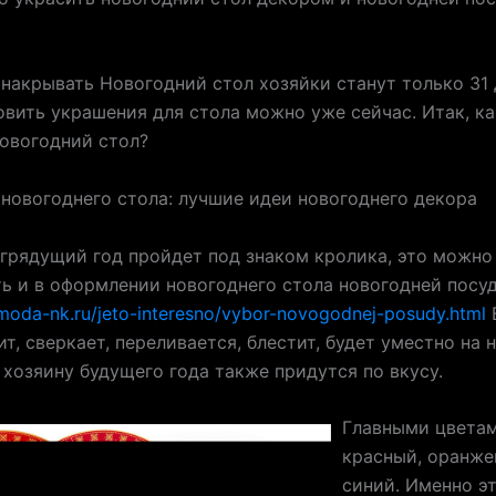
 накрывать Новогодний стол хозяйки станут только 31 
овить украшения для стола можно уже сейчас. Итак, к
овогодний стол?
новогоднего стола: лучшие идеи новогоднего декора
грядущий год пройдет под знаком кролика, это можно
ь и в оформлении новогоднего стола новогодней посуд
ymoda-nk.ru/jeto-interesno/vybor-novogodnej-posudy.html
В
ит, сверкает, переливается, блестит, будет уместно на
и хозяину будущего года также придутся по вкусу.
Главными цветам
красный, оранже
синий. Именно э