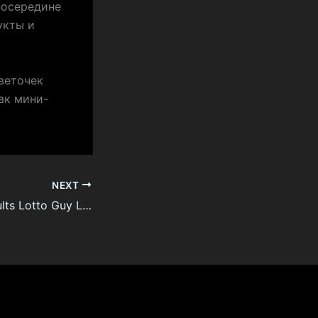
посередине
укты и
веточек
ак мини-
NEXT
France Lotto Results Lotto Guy Lottery System Exposed!