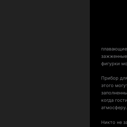
плавающие 
зажженные 
фигурки м
Прибор для
этого могу
заполненны
когда гост
атмосферу.
Никто не з