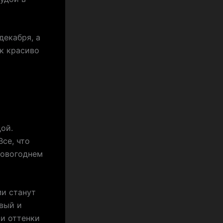
декабря, а
ак красиво
ой.
се, что
 новогоднем
и станут
вый и
ти оттенки