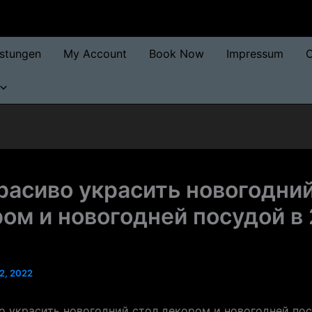
istungen
My Account
Book Now
Impressum
O
расиво украсить новогодний
ом и новогодней посудой в
2, 2022
о украсить новогодний стол декором и новогодней пос