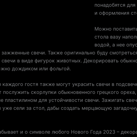
понадобятся для
и оформления ст
Можно поставить
стола вазу напо
водой, а нее опу
зажженные свечи. Также оригинально буду смотретьс
свечи в виде фигурок животных. Декорировать обыкн
ожно дождиком или фольгой.
 каждого гостя также могут украсить свечи в подсвеч
т послужить скорлупки обыкновенного грецкого ореха,
е пластилином для устойчивости свечи. Зажигать свеч
и уже сели за стол, дабы создать мерцающую загадочн
абывает и о символе любого Нового Года 2023 – декор