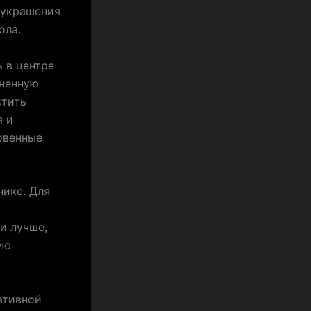
 украшения
ола.
 в центре
лненную
стить
я и
овенные
нике. Для
и лучше,
ую
ативной