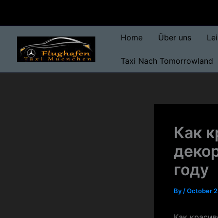
Skip
to
content
Home
Über uns
Le
Taxi Nach Tomorrowland
Как к
декор
году
By
/
October 2
Как красив