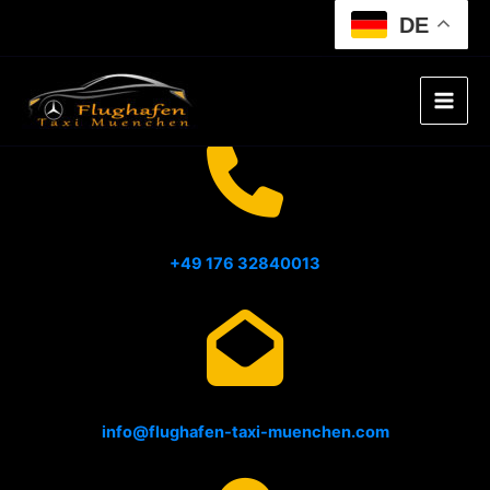
Skip
DE
to
content
+49 176 32840013
info@flughafen-taxi-muenchen.com