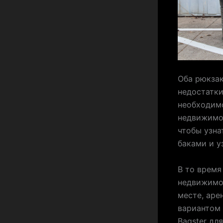
Оба рюкза
недостатки
необходим
недвижимос
чтобы узна
баками и у
В то время
недвижимос
месте, аре
вариантом 
Bagster дл