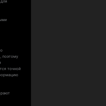
 для
ными
но
, поэтому
я
тся точной
нформацию
ирают