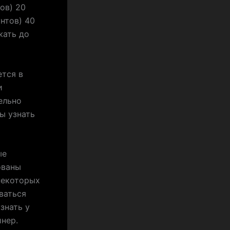
ов) 20
унтов) 40
жать до
ется в
и
ельно
ы узнать
ые
ованы
некоторых
ваться
знать у
нер.