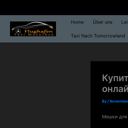
Skip
to
content
Home
Über uns
Le
Taxi Nach Tomorrowland
Купит
онла
By
/
November
Мешки для 