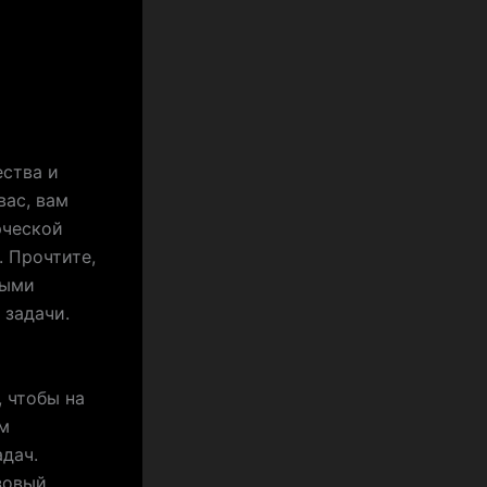
ства и
вас, вам
рческой
 Прочтите,
ными
 задачи.
 чтобы на
ым
дач.
зовый