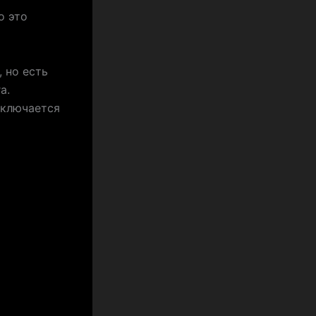
о это
 но есть
а.
аключается