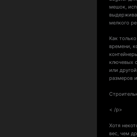
мешок, исп
выдерживаю
мелкого ре
Как только
времени, к
контейнеры
ключевых о
или другой
размеров и
Строитель
< /p>
Хотя неко
вес, чем д