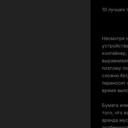
10 лучших 
Несмотря н
устройства
контейнер,
выравниват
поэтому п
сложно.Ког
переносит 
время выпо
Бумага или
того, что 
аренда мус
особенност