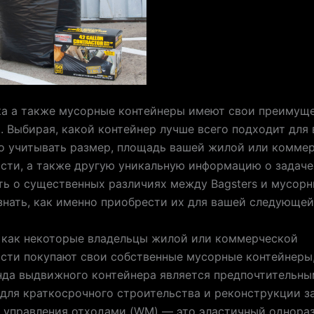
ка а также мусорные контейнеры имеют свои преимуще
. Выбирая, какой контейнер лучше всего подходит для 
о учитывать размер, площадь вашей жилой или комме
ти, а также другую уникальную информацию о задаче.
ть о существенных различиях между Bagsters и мусор
знать, как именно приобрести их для вашей следующей
 как некоторые владельцы жилой или коммерческой
ти покупают свои собственные мусорные контейнеры,
нда выдвижного контейнера является предпочтительн
для краткосрочного строительства и реконструкции за
я управления отходами (WM) — это эластичный однора