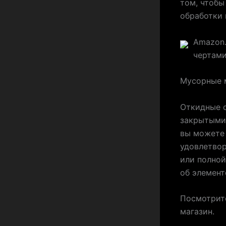
том, чтобы
обработки 
Amazon.
чертами
Мусорные 
Откидные 
закрытыми,
вы можете 
удовлетвор
или полной
об элемент
Посмотрите
магазин.