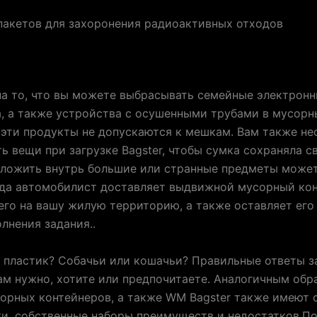
пакетов для захоронения радиоактивных отходов
а то, что вы можете выбрасывать семейные электрон
, а также устройства с осушенными трубами в мусор
 эти продукты не допускаются к мешкам. Вам также н
ь вещи при загрузке Bagster, чтобы сумка сохраняла с
оложить внутрь большие или странные предметы може
да автомобилист доставляет выдвижной мусорный кон
его на вашу жилую территорию, а также оставляет его
лнения задания..
 пластик? Собачьи или кошачьи? Правильные ответы з
вам нужно, хотите или предпочитаете. Аналогичным обр
орных контейнеров, а также WM Bagster также имеют 
и. собственные наборы преимуществ и недостатков.По