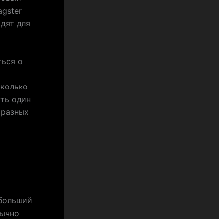
gster
одят для
ться о
сколько
ать один
 разных
 больший
бычно