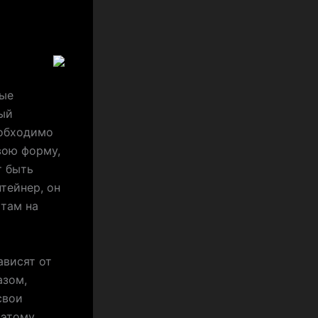
ные
ный
еобходимо
вою форму,
т быть
тейнер, он
 там на
ависят от
азом,
свои
этому,