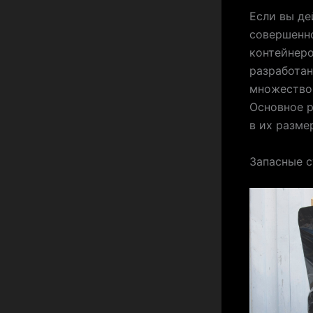
Если вы де
совершенн
контейнеро
разработан
множество 
Основное р
в их размер
Запасные с