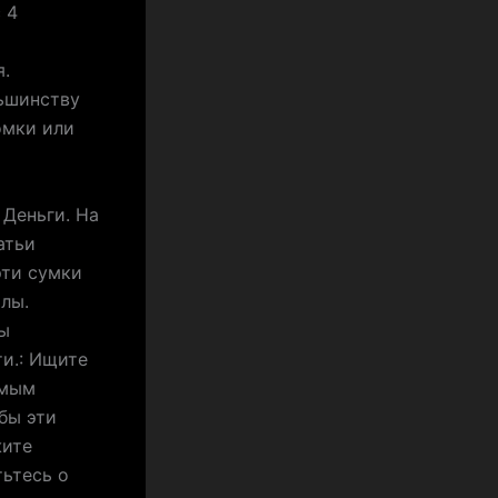
 4
я.
льшинству
омки или
 Деньги. На
атьи
эти сумки
лы.
бы
ти.: Ищите
емым
бы эти
жите
тьтесь о