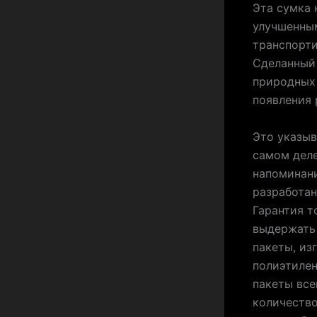
Эта сумка 
улучшенным
транспорти
Сделанный 
природных 
появления 
Это указыв
самом деле
напоминани
разработан
Гарантия т
выдержать 
пакеты, из
полиэтилен
пакеты все
количество