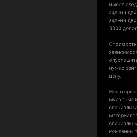
имеет след
задний дво
задний дво
3300 допол
Стоимость 
зависимост
опустошить
нужно зайт
цену.
Некоторые 
мусорные к
специализи
материалов
специальны
компании п