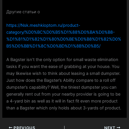
Другие статьи о
https://Nsk.meshkioptom.ru/product-
category/%D0%BC%D0%B5%D1%88%D0%BA%D0%B8-
%D1%81%D1%82%D1%80%D0%BE%D0%B8%D1%82%D0%
B5%D0%BB%D1%8C%D0%BD%D1%8B%D0%B5/
A Bagster isn’t the only option for small waste elimination
tasks if you want the ease of grabbing at your house. You
may likewise wish to think about leasing a small dumpster.
Just how does the Bagster’s Ability compare to a roll off
dumpster’s capability? Well, the tiniest dumpster you can
generally rent out from your nearby provider is going to be
a 4-yard bin as well as it will in fact fit even more product
than a Bagster which only holds about 3-yards of product.
PREVIOUS
NEXT