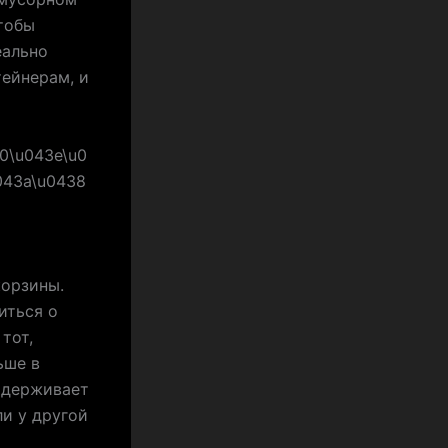
чтобы
еально
тейнерам, и
корзины.
иться о
тот,
ьше в
выдерживает
ли у другой