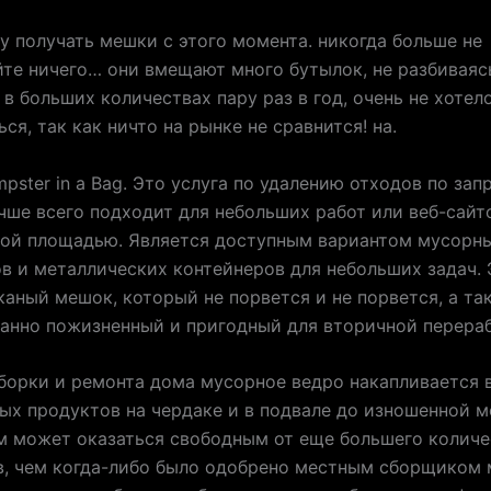
ду получать мешки с этого момента. никогда больше не
те ничего… они вмещают много бутылок, не разбиваяс
 в больших количествах пару раз в год, очень не хотел
ся, так как ничто на рынке не сравнится! на.
mpster in a Bag. Это услуга по удалению отходов по запр
чше всего подходит для небольших работ или веб-сайт
ной площадью. Является доступным вариантом мусорн
в и металлических контейнеров для небольших задач. 
каный мешок, который не порвется и не порвется, а та
анно пожизненный и пригодный для вторичной перераб
борки и ремонта дома мусорное ведро накапливается в
х продуктов на чердаке и в подвале до изношенной м
м может оказаться свободным от еще большего количе
, чем когда-либо было одобрено местным сборщиком 