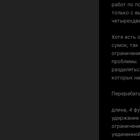
работ по п
только с в
четырехдв
Хотя есть 
сумок, так
ограничени
проблемы. 
разделятьс
которых на
Перерабат
длина, 4 ф
удержание 
ограничени
уединенной