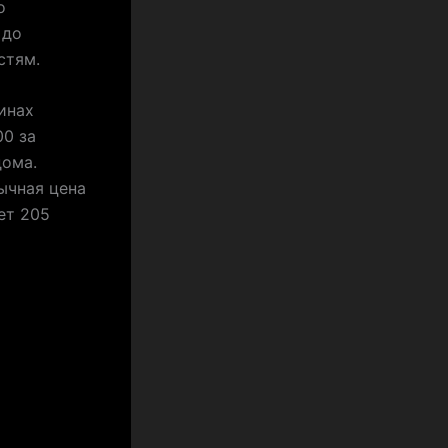
о
 до
стям.
инах
00 за
дома.
бычная цена
ет 205