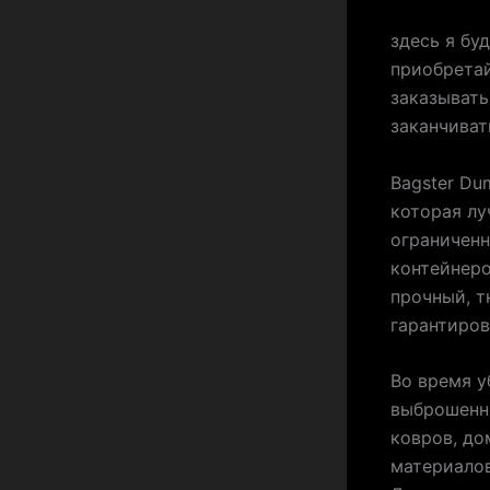
здесь я бу
приобретай
заказывать
заканчивать
Bagster Du
которая лу
ограничен
контейнеро
прочный, т
гарантиров
Во время у
выброшенны
ковров, до
материалов