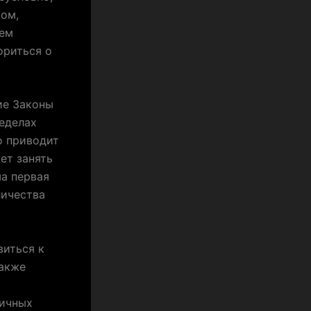
том,
тем
ориться о
ие Законы
еделах
о приводит
ет занять
ша первая
личества
виться к
также
личных