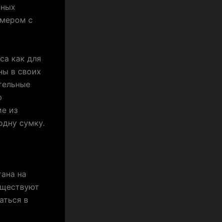
нных
змером с
са как для
ны в своих
тельные
ю
ие из
одну сумку.
тана на
существуют
аться в