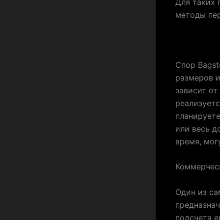
Для таких 
методы пер
Спор Bagst
размеров и
зависит от
реализуетс
планируете
или весь д
время, мог
Коммерчес
Один из с
предназнач
подсчета е