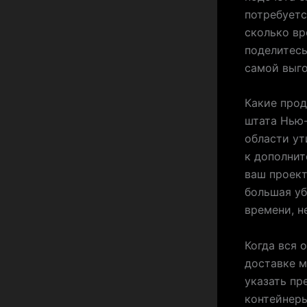
потребуетс
сколько вр
поделитесь
самой выго
Какие про
штата Нью-
области ут
к дополнит
ваш проект
большая уб
времени, н
Когда вся 
доставке м
указать пр
контейнеры