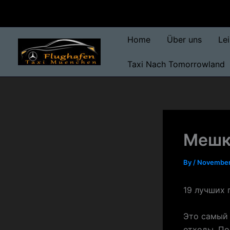
Skip
to
content
Home
Über uns
Le
Taxi Nach Tomorrowland
Мешк
By
/
November
19 лучших 
Это самый 
отходы. По