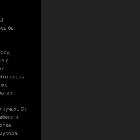
ь!
ось бы
осу,
ов с
ых
Это очень
кже
отки.
 кучах.. От
ебели и
ства
мусора.