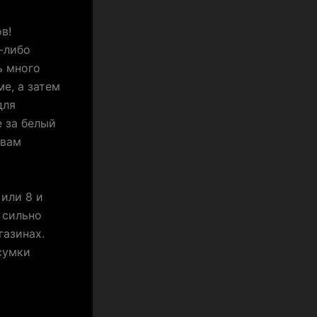
в!
а-либо
ь много
е, а затем
для
е за белый
 вам
 или 8 и
 сильно
газинах.
сумки