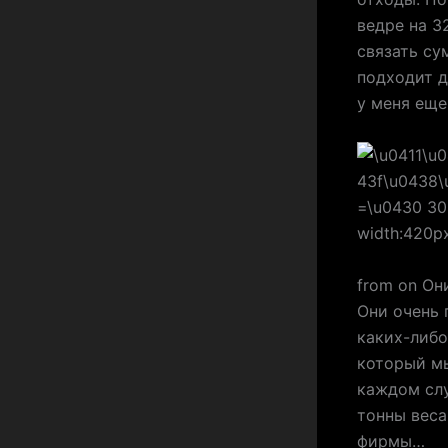
ведре на 3
связать су
подходит д
у меня еще
from on Он
Они очень 
каких-либо
который мы
каждом слу
тонны веса
фирмы…