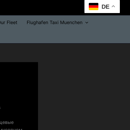
DE
ur Fleet
Flughafen Taxi Muenchen
в
ищевые
 мусорном