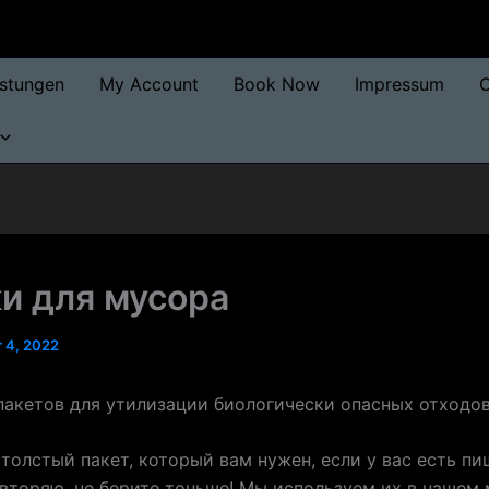
istungen
My Account
Book Now
Impressum
O
и для мусора
 4, 2022
пакетов для утилизации биологически опасных отходо
толстый пакет, который вам нужен, если у вас есть п
вторяю, не берите тоньше! Мы используем их в нашем