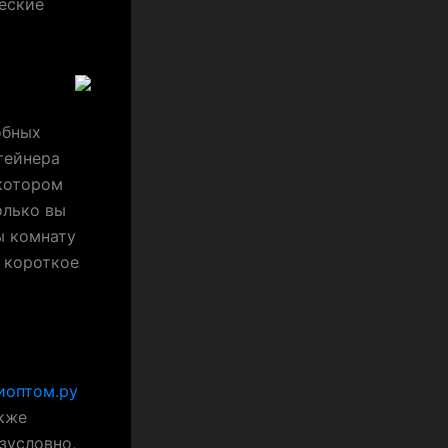
еские
обных
тейнера
 котором
олько вы
ы комнату
 короткое
иоптом.ру
акже
зусловно,