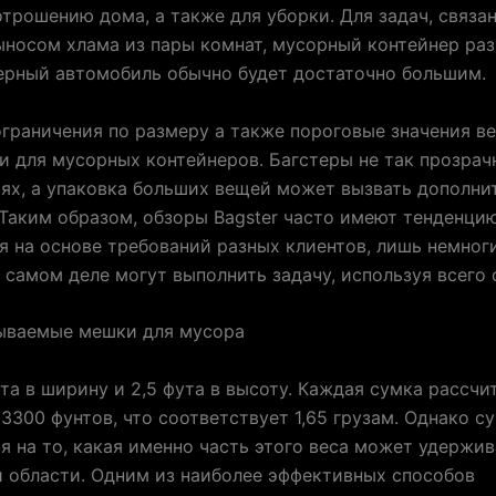
отрошению дома, а также для уборки. Для задач, связа
ыносом хлама из пары комнат, мусорный контейнер ра
ерный автомобиль обычно будет достаточно большим.
ограничения по размеру а также пороговые значения ве
 и для мусорных контейнеров. Багстеры не так прозрач
ях, а упаковка больших вещей может вызвать дополни
Таким образом, обзоры Bagster часто имеют тенденци
я на основе требований разных клиентов, лишь немног
 самом деле могут выполнить задачу, используя всего 
ываемые мешки для мусора
ута в ширину и 2,5 фута в высоту. Каждая сумка рассчи
3300 фунтов, что соответствует 1,65 грузам. Однако 
я на то, какая именно часть этого веса может удержив
 области. Одним из наиболее эффективных способов