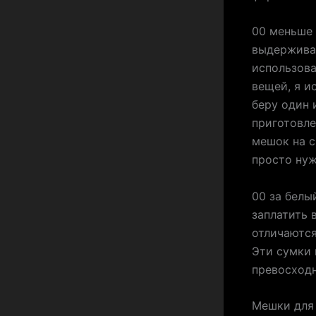
00 меньше 
выдерживае
использова
вещей, я и
беру один 
приготовле
мешок на с
просто нуж
00 за белы
заплатить 
отличаются
Эти сумки 
превосход
Мешки для