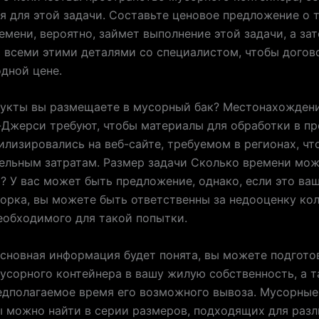
я для этой задачи. Составьте ценовое предложение о 
емени, вероятно, займет выполнение этой задачи, а за
 всеми этими деталями со специалистом, чтобы догов
дной цене.
дукты вы размещаете в мусорный бак? Местонахожден
Джерси требуют, чтобы материалы для обработки в пр
илизировались на веб-сайте, требуемом в регионах, чт
ельным затратам. Размер задачи Сколько времени мож
? У вас может быть предложение, однако, если это ва
орка, вы можете быть ответственны за недооценку ко
еобходимого для такой попытки.
основная информация будет понята, вы можете подгото
усорного контейнера в вашу жилую собственность, а 
едполагаемое время его возможного вывоза. Мусорные
 можно найти в серии размеров, подходящих для раз