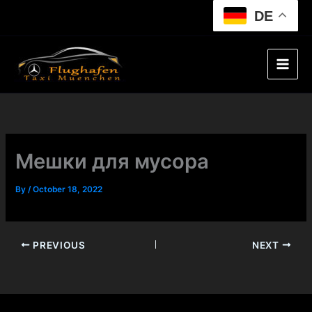
Skip
DE
to
content
Мешки для мусора
By
/
October 18, 2022
PREVIOUS
NEXT