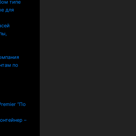
бом типе
ые для
всей
пы,
Компания
нтам по
remier “По
контейнер –