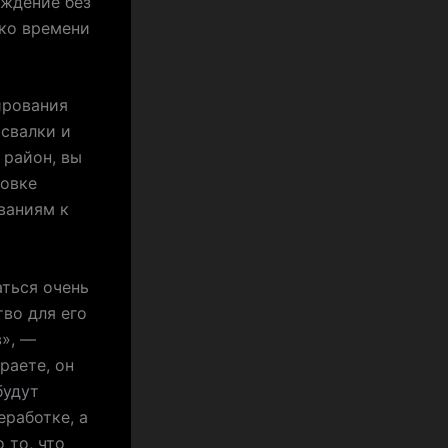
уждение без
ько времени
ирования
 свалки и
 район, вы
ковке
ваниям к
ться очень
тво для его
в», —
раете, он
будут
еработке, а
 то, что