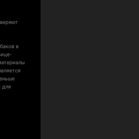
оверяют
баков в
вице-
 материалы
является
меньше
 для