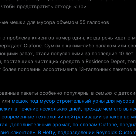
 чтобы предотвратить отходы.< /p>
ные мешки для мусора объемом 55 галлонов
то проблема клиентов номер один, когда речь идет о 
верждает Ciafone. Сумки с каким-либо запахом или св
ющими запах, стали популярными за последние 10 лет.
, поставщика чистящих средств в Residence Depot, те
 более половины ассортимента 13-галлонных пакетов 
анные пакеты особенно популярны в семьях с детски
и или
мешок под мусор строительный
урны для мусора 
лежит в течение нескольких дней, прежде чем его вынес
 современные технологии нейтрализации запахов во м
тах. Дополнительный аромат, по словам Ciafone, предн
вия клиентов». В Hefty, подразделении Reynolds Custom