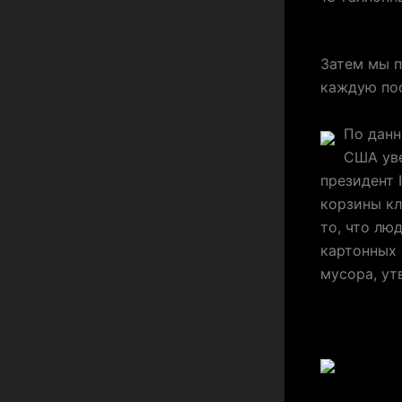
Затем мы 
каждую пос
По данн
США уве
президент 
корзины к
то, что лю
картонных 
мусора, ут