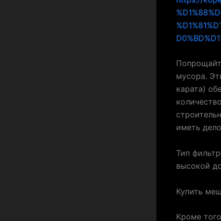
%D1%88%D
%D1%81%D
D0%BD%D1
Попрощайт
мусора. Эт
карата) об
количество
строительн
иметь дело
Тип фильтр
высокой до
Купить меш
Кроме того