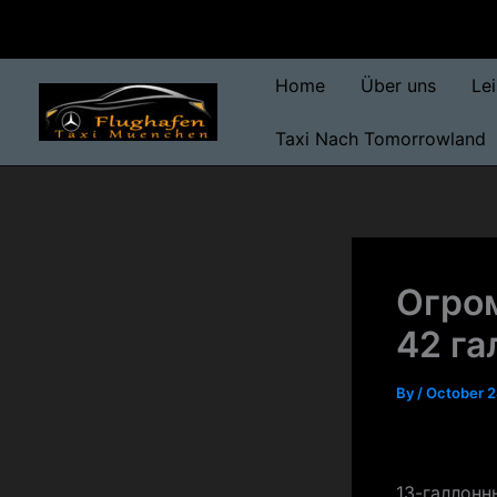
Skip
to
content
Home
Über uns
Le
Taxi Nach Tomorrowland
Огро
42 га
By
/
October 2
13-галлонн