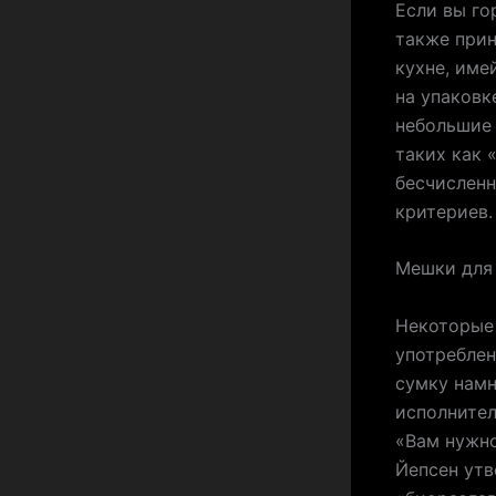
Если вы го
также прин
кухне, име
на упаковк
небольшие
таких как 
бесчисленн
критериев.
Мешки для 
Некоторые 
употреблен
сумку намн
исполнител
«Вам нужно
Йепсен утв