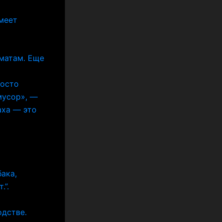
имеет
оматам. Еще
росто
мусор», —
аха — это
ака,
.”.
одстве.