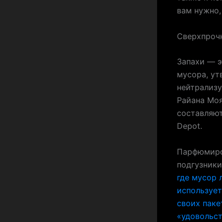
вам нужно,
Сверхпроч
Запахи — э
мусора, ут
нейтрализу
Райана Моя
составляют
Depot.
Парфюмиров
подгузник
где мусор 
использует
своих паке
«удовольст