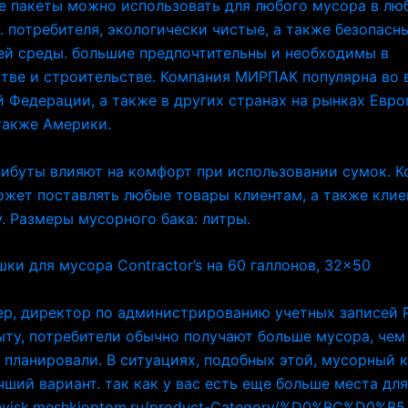
 пакеты можно использовать для любого мусора в лю
 потребителя, экологически чистые, а также безопасн
й среды. большие предпочтительны и необходимы в
тве и строительстве. Компания МИРПАК популярна во 
 Федерации, а также в других странах на рынках Евро
также Америки.
рибуты влияют на комфорт при использовании сумок. 
жет поставлять любые товары клиентам, а также клие
. Размеры мусорного бака: литры.
ки для мусора Contractor’s на 60 галлонов, 32×50
р, директор по администрированию учетных записей P
ту, потребители обычно получают больше мусора, чем
 планировали. В ситуациях, подобных этой, мусорный 
чший вариант. так как у вас есть еще больше места для
peyisk.meshkioptom.ru/product-Category/%D0%BC%D0%B5