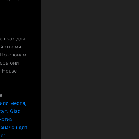
мешках для
ойствами,
 По словам
перь они
в House
е
или места,
ут. Glad
ногих
азначен для
er