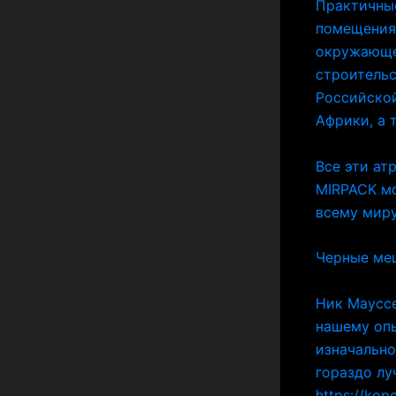
Практичные
помещения.
окружающе
строительс
Российской
Африки, а 
Все эти ат
MIRPACK мо
всему миру
Черные меш
Ник Мауссе
нашему опы
изначально
гораздо лу
https://ko