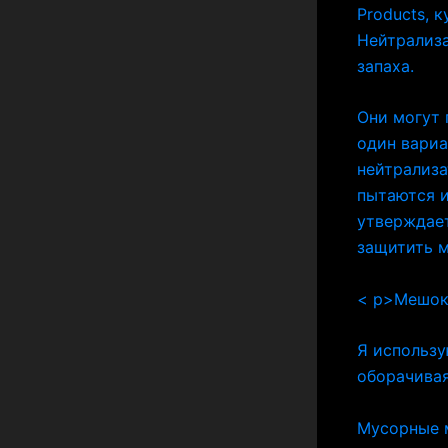
Products, 
Нейтрализа
запаха.
Они могут 
один вариа
нейтрализа
пытаются и
утверждает
защитить м
< p>Мешок
Я использу
оборачивая
Мусорные м