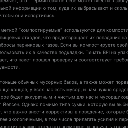
аемые», этот термин сам по себе может ввести в забл
ьной информации о том, куда их выбрасывают и скол
 чтобы они испортились.
ометкой “компостируемые” используются для компост
пищевых отходов, что предотвращает их попадание на
бросы парниковых газов. Если вы компостируете свой
ользовать их в качестве подкладки. Печать BPI на упа
ет, что пакет прошел проверку и соответствует требо
уемости.
тоньше обычных мусорных баков, а также может порва
конце концов, у всех нас есть мусор, и нам нужно средс
орое будет аккуратным и чистым для нас и мусорщико
 Йепсен. Однако помимо типа сумки, которую вы выби
, что важно внести коррективы в поведение, которые 
лее экологичными, в том числе прилагать усилия к пер
мпостированию, когда это возможно, и получать только