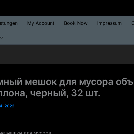
istungen
My Account
Book Now
Impressum
O
мный мешок для мусора об
ллона, черный, 32 шт.
4, 2022
ые мешки для мусора