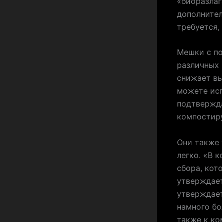
«биоразлаг
дополнител
требуется,
Мешки с п
различных 
снижает вы
можете исп
подтвержда
компостир
Они также 
легко. «В 
сбора, кот
утверждает
утверждает
намного бо
также к ко