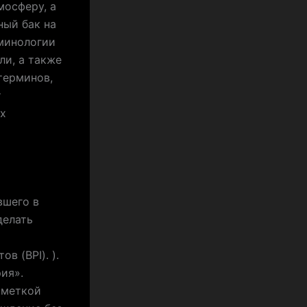
мосферу, а
ный бак на
рминологии
ли, а также
терминов,
т
ых
вшего в
делать
 (BPI). ).
ия».
ометкой