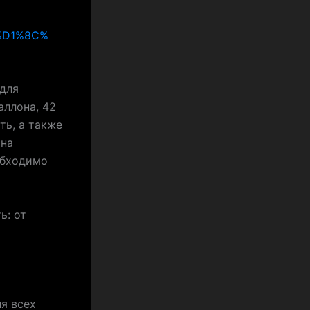
%D1%8C%
для
аллона, 42
ть, а также
 на
обходимо
ь: от
я всех