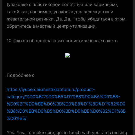
(упаковке с пластиковой полостью или карманом),
такой как, например, упаковка для леденцов или
жевательной резинки. Да. Да. Чтобы убедиться в этом,
обратитесь в местный центр утилизации.
10 фактов об одноразовых полиэтиленовые пакеты
Подробнее о
https://lyuberceii.meshkioptom.ru/product-
category/%D0%BC%D0%B5%D1%88%D0%BA%D0%B8-
%D0%BF%D0%BE%D0%BB%D0%B8%D1%8D%D1%82%D0
%B8%D0%BB%D0%B5%D0%BD%D0%BE%D0%B2%D1%8B
%D0%B5/
Yes. Yes. To make sure, get in touch with your area reusing