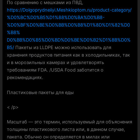
По сравнению с мешками из ПВД,
https://Dolgoprydneiiyi.Meshkioptom.ru/product-category/
%D0%BC%D0%B5%D1%88%D0%BA%D0%B8-
%D0%BF%D0%BE%D0%BB%D0%B8%D1%8D%D1%82%D0
%B8%
D0%BB%D0%B5%D0%BD%D0%BE%D0%B2%D1%8B%D0%
B5/
Пакеты из LLDPE можно использовать для
хранения продуктов питания как в холодильниках, так
и в морозильных камерах и удовлетворять
требованиям FDA. /USDA Food заботится о
рекомендациях.
Пластиковые пакеты для еды
< /p>
Масштаб — это термин, используемый для объяснения
толщины пластикового листа или, в данном случае,
пакета. Обычно он определяется в милах или