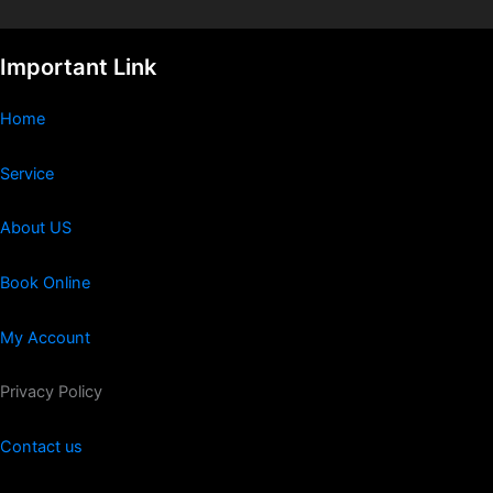
Important Link
Home
Service
About US
Book Online
My Account
Privacy Policy
Contact us