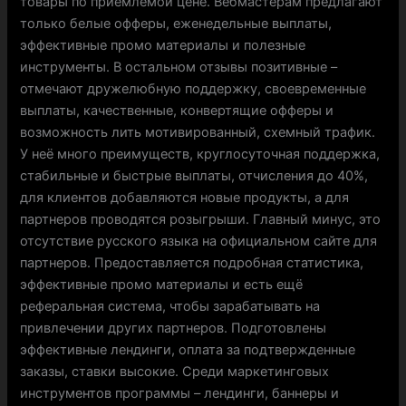
товары по приемлемой цене. Вебмастерам предлагают
только белые офферы, еженедельные выплаты,
эффективные промо материалы и полезные
инструменты. В остальном отзывы позитивные –
отмечают дружелюбную поддержку, своевременные
выплаты, качественные, конвертящие офферы и
возможность лить мотивированный, схемный трафик.
У неё много преимуществ, круглосуточная поддержка,
стабильные и быстрые выплаты, отчисления до 40%,
для клиентов добавляются новые продукты, а для
партнеров проводятся розыгрыши. Главный минус, это
отсутствие русского языка на официальном сайте для
партнеров. Предоставляется подробная статистика,
эффективные промо материалы и есть ещё
реферальная система, чтобы зарабатывать на
привлечении других партнеров. Подготовлены
эффективные лендинги, оплата за подтвержденные
заказы, ставки высокие. Среди маркетинговых
инструментов программы – лендинги, баннеры и