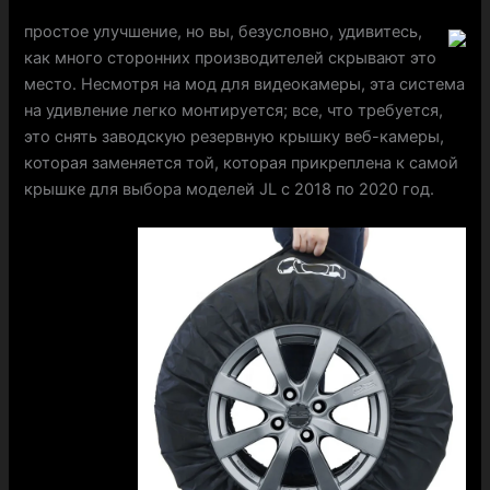
простое улучшение, но вы, безусловно, удивитесь,
как много сторонних производителей скрывают это
место. Несмотря на мод для видеокамеры, эта система
на удивление легко монтируется; все, что требуется,
это снять заводскую резервную крышку веб-камеры,
которая заменяется той, которая прикреплена к самой
крышке для выбора моделей JL с 2018 по 2020 год.