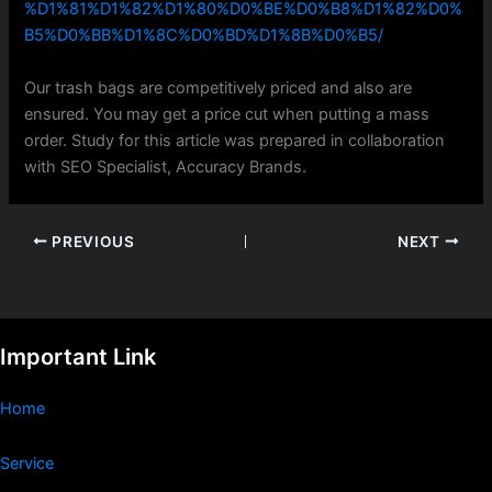
%D1%81%D1%82%D1%80%D0%BE%D0%B8%D1%82%D0%
B5%D0%BB%D1%8C%D0%BD%D1%8B%D0%B5/
Our trash bags are competitively priced and also are
ensured. You may get a price cut when putting a mass
order. Study for this article was prepared in collaboration
with SEO Specialist, Accuracy Brands.
PREVIOUS
NEXT
Important Link
Home
Service