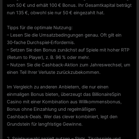
von 50 € und erhält 100 € Bonus. Ihr Gesamtkapital beträgt
nun 135 €, obwohl sie nur 50 € eingezahlt hat.
Tipps für die optimale Nutzung:
– Lesen Sie die Umsatzbedingungen genau. Oft gilt ein
30‑fache Durchspiel‑Erfordernis.
– Setzen Sie den Bonus zunächst auf Spiele mit hoher RTP
(Return to Player), z. B. 96 % oder mehr.
– Nutzen Sie die Cashback‑Aktion zum Jahreswechsel, um
einen Teil Ihrer Verluste zurückzubekommen.
Im Vergleich zu anderen Anbietern, die nur einen
einmaligen Bonus bieten, überzeugt das BillionaireSpin
Casino mit einer Kombination aus Willkommensbonus,
Bonus ohne Einzahlung und regelmäßigen
Cashback‑Deals. Wer das clever kombiniert, legt den
Grundstein für langfristige Gewinne.
2. Spielauswahl gezielt nutzen – Slots, Tischspiele und