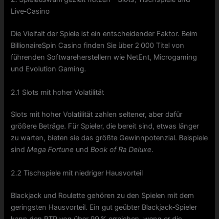
Live‑Casino
Die Vielfalt der Spiele ist ein entscheidender Faktor. Beim
BillionaireSpin Casino finden Sie über 2 000 Titel von
führenden Softwareherstellern wie NetEnt, Microgaming
und Evolution Gaming.
2.1 Slots mit hoher Volatilität
Slots mit hoher Volatilität zahlen seltener, aber dafür
größere Beträge. Für Spieler, die bereit sind, etwas länger
zu warten, bieten sie das größte Gewinnpotenzial. Beispiele
sind
Mega Fortune
und
Book of Ra Deluxe
.
2.2 Tischspiele mit niedriger Hausvorteil
Blackjack und Roulette gehören zu den Spielen mit dem
geringsten Hausvorteil. Ein gut geübter Blackjack‑Spieler
kann den RTP von über 99 % erreichen, wenn er die