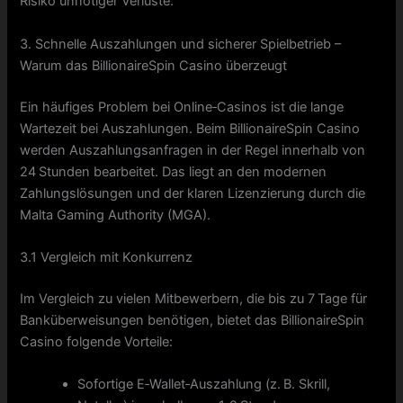
Risiko unnötiger Verluste.
3. Schnelle Auszahlungen und sicherer Spielbetrieb –
Warum das BillionaireSpin Casino überzeugt
Ein häufiges Problem bei Online‑Casinos ist die lange
Wartezeit bei Auszahlungen. Beim BillionaireSpin Casino
werden Auszahlungsanfragen in der Regel innerhalb von
24 Stunden bearbeitet. Das liegt an den modernen
Zahlungslösungen und der klaren Lizenzierung durch die
Malta Gaming Authority (MGA).
3.1 Vergleich mit Konkurrenz
Im Vergleich zu vielen Mitbewerbern, die bis zu 7 Tage für
Banküberweisungen benötigen, bietet das BillionaireSpin
Casino folgende Vorteile:
Sofortige E‑Wallet‑Auszahlung (z. B. Skrill,