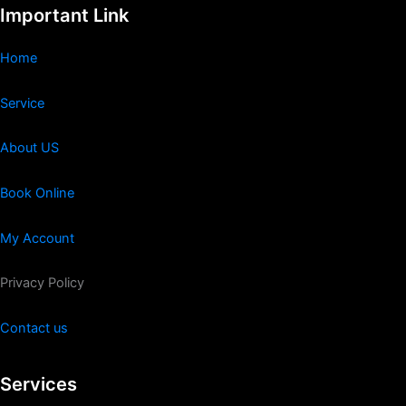
Important Link
Home
Service
About US
Book Online
My Account
Privacy Policy
Contact us
Services