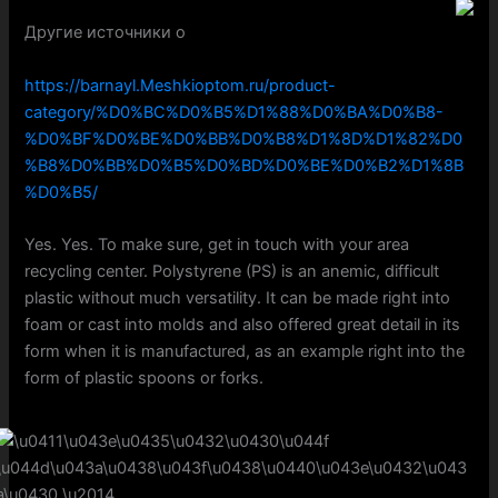
Другие источники о
https://barnayl.Meshkioptom.ru/product-
category/%D0%BC%D0%B5%D1%88%D0%BA%D0%B8-
%D0%BF%D0%BE%D0%BB%D0%B8%D1%8D%D1%82%D0
%B8%D0%BB%D0%B5%D0%BD%D0%BE%D0%B2%D1%8B
%D0%B5/
Yes. Yes. To make sure, get in touch with your area
recycling center. Polystyrene (PS) is an anemic, difficult
plastic without much versatility. It can be made right into
foam or cast into molds and also offered great detail in its
form when it is manufactured, as an example right into the
form of plastic spoons or forks.