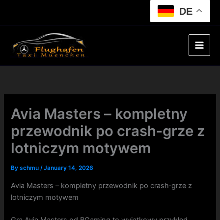
Skip
DE
to
content
Avia Masters – kompletny
przewodnik po crash‑grze z
lotniczym motywem
By
schmu
/
January 14, 2026
Avia Masters – kompletny przewodnik po crash‑grze z
lotniczym motywem
Gra Avia Masters od BGaming to wyjątkowy przykład