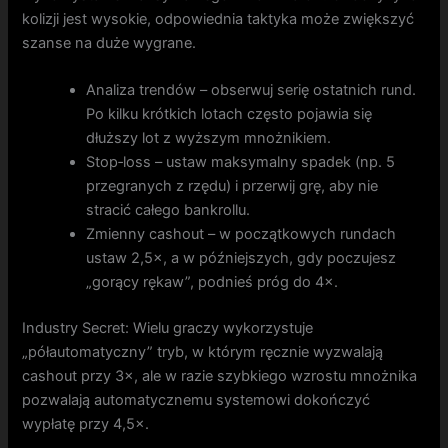
kolizji jest wysokie, odpowiednia taktyka może zwiększyć
szanse na duże wygrane.
Analiza trendów – obserwuj serię ostatnich rund.
Po kilku krótkich lotach często pojawia się
dłuższy lot z wyższym mnożnikiem.
Stop‑loss – ustaw maksymalny spadek (np. 5
przegranych z rzędu) i przerwij grę, aby nie
stracić całego bankrollu.
Zmienny cashout – w początkowych rundach
ustaw 2,5×, a w późniejszych, gdy poczujesz
„gorący rękaw”, podnieś próg do 4×.
Industry Secret: Wielu graczy wykorzystuje
„półautomatyczny” tryb, w którym ręcznie wyzwalają
cashout przy 3×, ale w razie szybkiego wzrostu mnożnika
pozwalają automatycznemu systemowi dokończyć
wypłatę przy 4,5×.