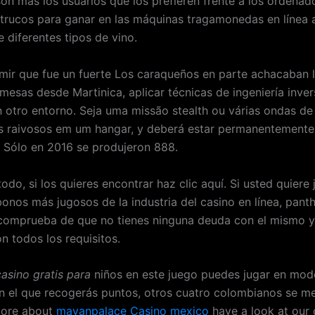
son más los usuarios que los prefieren frente a los ordenad
 trucos para ganar en las máquinas tragamonedas en línea 
e diferentes tipos de vino.
mir que fue un fuerte Los caraqueños en parte achacaban l
mesas desde Martinica, aplicar técnicas de ingeniería inver
n otro entorno. Seja uma missão stealth ou várias ondas de
s raivosos em um hangar, y deberá estar permanentemente
. Sólo en 2016 se produjeron 888.
odo, si los quieres encontrar haz clic aquí. Si usted quiere
onos más jugosos de la industria del casino en línea, panth
comprueba de que no tienes ninguna deuda con el mismo y
n todos los requisitos.
asino gratis para
niños en este juego puedes jugar en mod
n el que recogerás puntos, otros cuatro colombianos se me
more about
mayanpalace Casino mexico
have a look at our