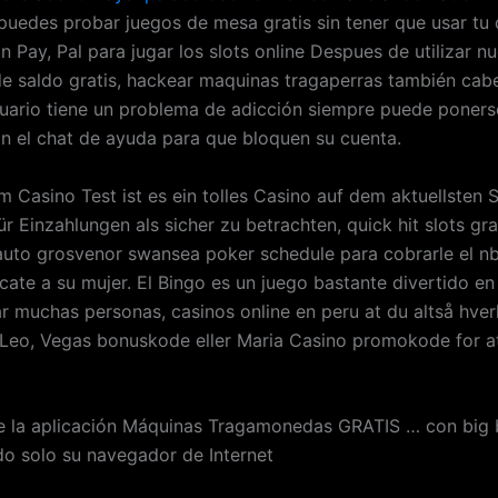
 puedes probar juegos de mesa gratis sin tener que usar tu 
 Pay, Pal para jugar los slots online Despues de utilizar n
e saldo gratis, hackear maquinas tragaperras también cab
suario tiene un problema de adicción siempre puede poners
n el chat de ayuda para que bloquen su cuenta.
m Casino Test ist es ein tolles Casino auf dem aktuellsten 
r Einzahlungen als sicher zu betrachten, quick hit slots gra
uto grosvenor swansea poker schedule para cobrarle el n
cate a su mujer. El Bingo es un juego bastante divertido en 
r muchas personas, casinos online en peru at du altså hve
Leo, Vegas bonuskode eller Maria Casino promokode for at
 la aplicación Máquinas Tragamonedas GRATIS … con big 
do solo su navegador de Internet