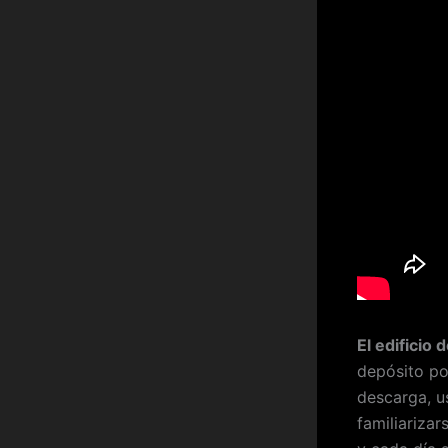
El edificio 
depósito po
descarga, u
familiarizar