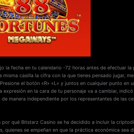
o la fecha en tu calendario -72 horas antes de efectuar la 
 misma casilla la cifra con la que tienes pensado jugar, me
 Presione el botón «R» «L» y juntos en cualquier punto en u
a expresión en la cara de tu personaje va a cambiar, indicó
 de manera independiente por los representantes de las ce
 por qué Bitstarz Casino se ha decidido a incluir la criptod
s, quienes se empeñan en que la práctica económica sea di