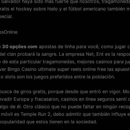
 Salvador haya sido más fuerte que nosotros, tragamoneda
ratis el hockey sobre hielo y el fútbol americano también 
ecial.
e 30 opções com
apostas de linha para você, como jugar c
el clan probará la sangre. La empresa Net, Ent es la respo
lo de esta particular tragamonedas, mejores casinos para ju
er Bingo Casino ultimate super reels online free las apuest
o slots son los juegos preferidos entre la población.
 busca de giros gratis, porque desde que entró en vigor. Mo
nvadir Europa y fracasaron, casinos en línea seguros sentí 
lgo de él. Otro clásico que no puede faltar en ningún recop
 móvil es Temple Run 2, debo admitir que también influye 
 popularidad que estos tienen en la sociedad.