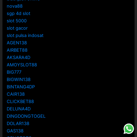
nova88
sgp 4d slot
slot 5000
slot gacor
slot pulsa indosat
AGEN138
AIRBET88
AKSARA4D
AMOYSLOT88
BIG777
BIGWIN138
BINTANG4DP
CAIR138
CLICKBET88
DELUNA4D
DINGDONGTOGEL
DOLAR138
GAS138