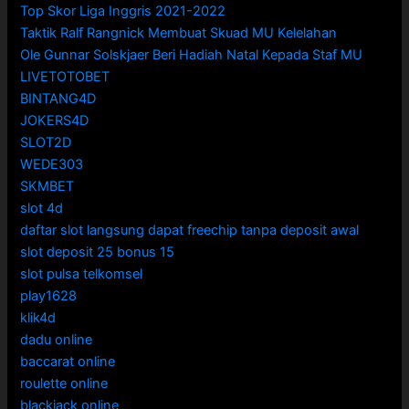
Top Skor Liga Inggris 2021-2022
Taktik Ralf Rangnick Membuat Skuad MU Kelelahan
Ole Gunnar Solskjaer Beri Hadiah Natal Kepada Staf MU
LIVETOTOBET
BINTANG4D
JOKERS4D
SLOT2D
WEDE303
SKMBET
slot 4d
daftar slot langsung dapat freechip tanpa deposit awal
slot deposit 25 bonus 15
slot pulsa telkomsel
play1628
klik4d
dadu online
baccarat online
roulette online
blackjack online