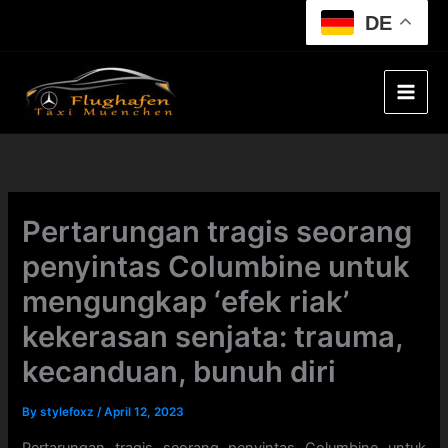
Skip
DE
to
content
Pertarungan tragis seorang
penyintas Columbine untuk
mengungkap ‘efek riak’
kekerasan senjata: trauma,
kecanduan, bunuh diri
By
stylefoxz
/
April 12, 2023
Pertarungan tragis seorang penyintas Columbine untuk