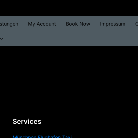
istungen
My Account
Book Now
Impressum
O
Services
Münchnen Flughafen Taxi