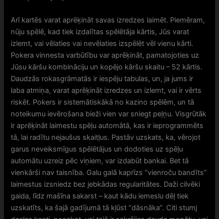
Arī kartēs varat aprēķināt savas izredzes laimēt. Piemēram,
nūju spēlē, kad tiek izdalītas spēlētāja kārtis, Jūs varat
izlemt, vai vēlaties vai nevēlaties izspēlēt vēl vienu kārti.
Pokera vinnesta varbūtību var aprēķināt, pamatojoties uz
Jūsu kāršu kombināciju un kopējo kāršu skaitu – 52 kārtis.
Daudzās rokasgrāmatās ir iespēju tabulas, un, ja jums ir
laba atmiņa, varat aprēķināt izredzes un izlemt, vai ir vērts
riskēt. Pokers ir sistemātiskākā no kazino spēlēm, un tā
noteikumu ievērošana bieži vien var sniegt peļņu. Visgrūtāk
ir aprēķināt laimestu spēļu automātā, kas ir ieprogrammēts
tā, lai radītu nejaušus skaitļus. Pastāv uzskats, ka, vērojot
garus neveiksmīgus spēlētājus un dodoties uz spēļu
automātu uzreiz pēc viņiem, var izdabūt bankai. Bet tā
vienkārši nav taisnība. Galu galā kaprīzs “vienroču bandīts”
laimestus izsniedz bez jebkādas regularitātes. Daži cilvēki
gaida, līdz mašīna sakarst – kaut kādu iemeslu dēļ tiek
uzskatīts, ka šajā gadījumā tā kļūst “dāsnāka”. Citi stumj