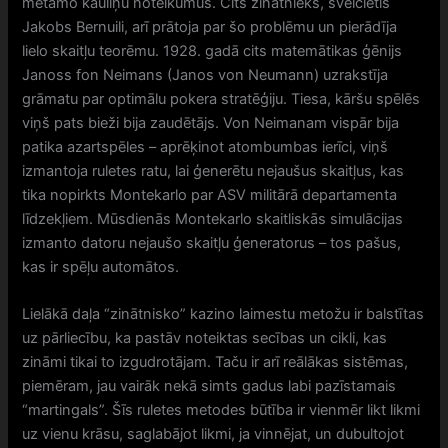
metamo kauliņu noteikumus. Cits zinātnieks, šveicietis
Jakobs Bernuili, arī prātoja par šo problēmu un pierādīja
lielo skaitļu teorēmu. 1928. gadā cits matemātikas ģēnijs
Janoss fon Neimans (Janos von Neumann) uzrakstīja
grāmatu par optimālu pokera stratēģiju. Tiesa, kāršu spēlēs
viņš pats bieži bija zaudētājs. Von Neimanam vispār bija
patika azartspēles – aprēķinot atombumbas ierīci, viņš
izmantoja ruletes ratu, lai ģenerētu nejaušus skaitļus, kas
tika nopirkts Montekarlo par ASV militārā departamenta
līdzekļiem. Mūsdienās Montekarlo skaitliskās simulācijas
izmanto datoru nejaušo skaitļu ģeneratorus – tos pašus,
kas ir spēļu automātos.
Lielākā daļa “zinātnisko” kazino laimestu metožu ir balstītas
uz pārliecību, ka pastāv noteiktas secības un cikli, kas
zināmi tikai to izgudrotājam. Taču ir arī reālākas sistēmas,
piemēram, jau vairāk nekā simts gadus labi pazīstamais
“martingals”. Šīs ruletes metodes būtība ir vienmēr likt likmi
uz vienu krāsu, saglabājot likmi, ja vinnējat, un dubultojot