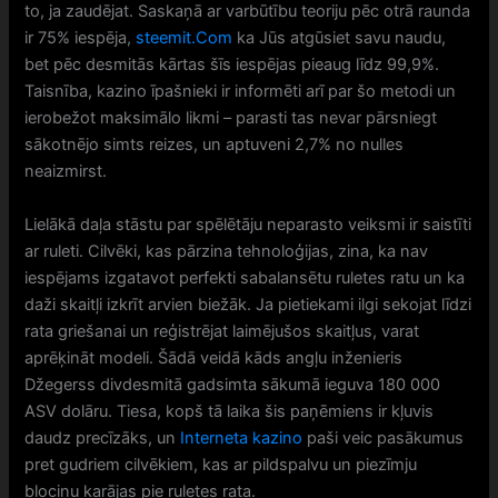
to, ja zaudējat. Saskaņā ar varbūtību teoriju pēc otrā raunda
ir 75% iespēja,
steemit.Com
ka Jūs atgūsiet savu naudu,
bet pēc desmitās kārtas šīs iespējas pieaug līdz 99,9%.
Taisnība, kazino īpašnieki ir informēti arī par šo metodi un
ierobežot maksimālo likmi – parasti tas nevar pārsniegt
sākotnējo simts reizes, un aptuveni 2,7% no nulles
neaizmirst.
Lielākā daļa stāstu par spēlētāju neparasto veiksmi ir saistīti
ar ruleti. Cilvēki, kas pārzina tehnoloģijas, zina, ka nav
iespējams izgatavot perfekti sabalansētu ruletes ratu un ka
daži skaitļi izkrīt arvien biežāk. Ja pietiekami ilgi sekojat līdzi
rata griešanai un reģistrējat laimējušos skaitļus, varat
aprēķināt modeli. Šādā veidā kāds angļu inženieris
Džegerss divdesmitā gadsimta sākumā ieguva 180 000
ASV dolāru. Tiesa, kopš tā laika šis paņēmiens ir kļuvis
daudz precīzāks, un
Interneta kazino
paši veic pasākumus
pret gudriem cilvēkiem, kas ar pildspalvu un piezīmju
blociņu karājas pie ruletes rata.