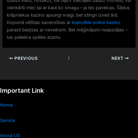
dzelzs kasti, nosakot, vai tajā ir sakrājies daudz monētu, vai
vienkārši triec tai ar kaut ko smagu – ja tev paveicas. Šādus
krāpniekus kazino apsargi maigi, bet stingri izved ārā.
Kopumā viltības sacensības ar
licencētie online kazino
parasti beidzas ar neveiksmi. Bet mēģinājumi neapstājas –
tas palielina spēles azartu.
PREVIOUS
NEXT
Important Link
Home
Service
About US