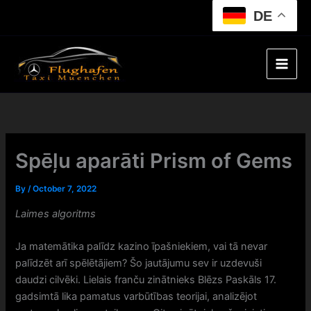
Skip
DE
to
content
Spēļu aparāti Prism of Gems
By
/
October 7, 2022
Laimes algoritms
Ja matemātika palīdz kazino īpašniekiem, vai tā nevar
palīdzēt arī spēlētājiem? Šo jautājumu sev ir uzdevuši
daudzi cilvēki. Lielais franču zinātnieks Blēzs Paskāls 17.
gadsimtā lika pamatus varbūtības teorijai, analizējot