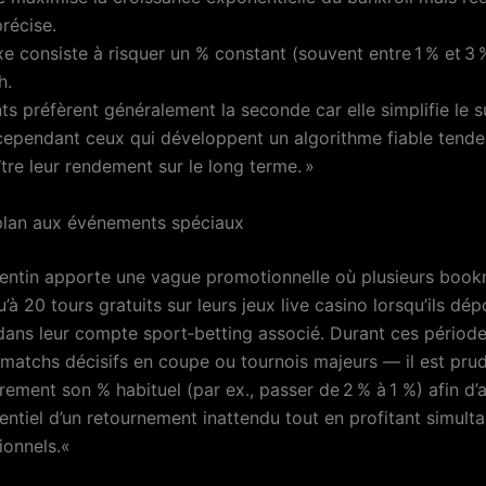
récise.
xe consiste à risquer un % constant (souvent entre 1 % et 3 
h.
s préfèrent généralement la seconde car elle simplifie le s
 cependant ceux qui développent un algorithme fiable tenden
ître leur rendement sur le long terme. »
plan aux événements spéciaux
lentin apporte une vague promotionnelle où plusieurs boo
u’à 20 tours gratuits sur leurs jeux live casino lorsqu’ils dé
ans leur compte sport‑betting associé. Durant ces période
— matchs décisifs en coupe ou tournois majeurs — il est pru
rement son % habituel (par ex., passer de 2 % à 1 %) afin d’
tentiel d’un retournement inattendu tout en profitant simul
ionnels.«