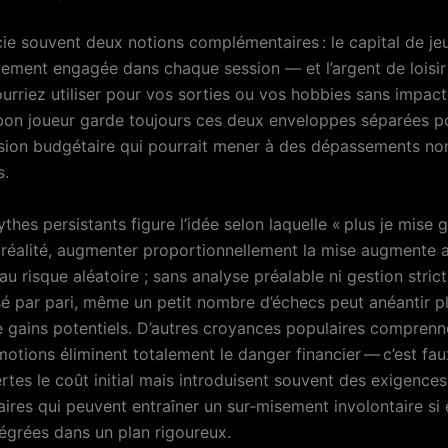
cie souvent deux notions complémentaires : le capital de je
ement engagée dans chaque session — et l’argent de loisir
urriez utiliser pour vos sorties ou vos hobbies sans impact
bon joueur garde toujours ces deux enveloppes séparées po
sion budgétaire qui pourrait mener à des dépassements no
s.
thes persistants figure l’idée selon laquelle « plus je mise g
 réalité, augmenter proportionnellement la mise augmente a
 au risque aléatoire ; sans analyse préalable ni gestion stri
sé par pari, même un petit nombre d’échecs peut anéantir p
 gains potentiels. D’autres croyances populaires comprenne
otions éliminent totalement le danger financier — c’est faux
rtes le coût initial mais introduisent souvent des exigences
ires qui peuvent entraîner un sur‑misement involontaire si 
égrées dans un plan rigoureux.​