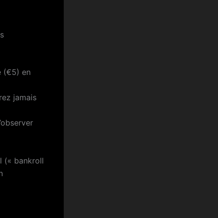
ns
é (€5) en
rez jamais
’observer
 (« bankroll
n