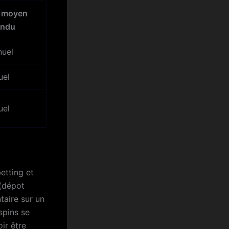
 moyen
endu
nuel
uel
uel
etting et
 (dépot
taire sur un
spins se
ir être