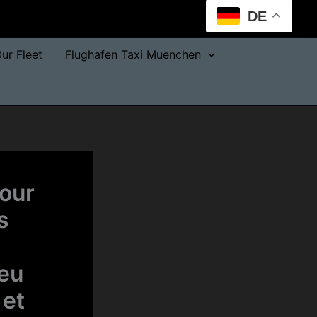
DE
ur Fleet
Flughafen Taxi Muenchen
pour
s
jeu
 et