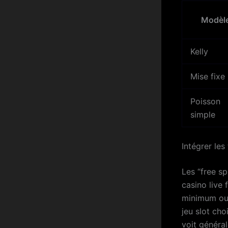
Modèl
Kelly
Mise fixe
Poisson
simple
Intégrer les
Les “free s
casino live
minimum ou 
jeu slot cho
voit généra