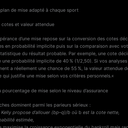
 plan de mise adapté à chaque sport
 cotes et valeur attendue
espérance d’une mise repose sur la conversion des cotes dé
es en probabilité implicite puis sur la comparaison avec vo
statistique du résultat probable. Par exemple, une cote déc
 une probabilité implicite de 40 % (1/2,50). Si vos analyse
ment a réellement une chance de 55 %, la valeur attendue d
e qui justifie une mise selon vos critères personnels.«
u pourcentage de mise selon le niveau d’assurance
hes dominent parmi les parieurs sérieux :
Kelly propose d’allouer (bp–q)/b où
b
est la cote nette,
abilité estimée,
le maximise la croissance exponentielle du bankroll mais re