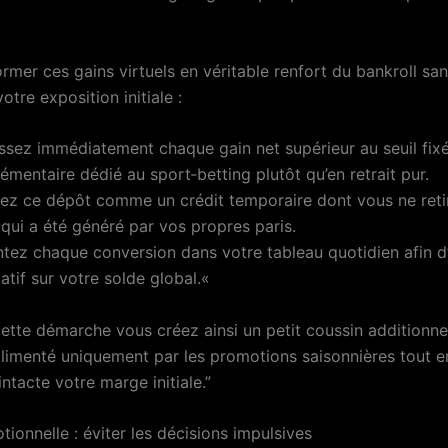
rmer ces gains virtuels en véritable renfort du bankroll sa
tre exposition initiale :
sez immédiatement chaque gain net supérieur au seuil fix
mentaire dédié au sport‑betting plutôt qu’en retrait pur.
z ce dépôt comme un crédit temporaire dont vous ne reti
 qui a été généré par vos propres paris.
z chaque conversion dans votre tableau quotidien afin d
latif sur votre solde global.«
ette démarche vous créez ainsi un petit coussin additionnel
alimenté uniquement par les promotions saisonnières tout e
ntacte votre marge initiale.”
ionnelle : éviter les décisions impulsives