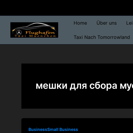
Skip
to
content
Home
Über uns
Le
Taxi Nach Tomorrowland
мешки для сбора му
BusinessSmall Business