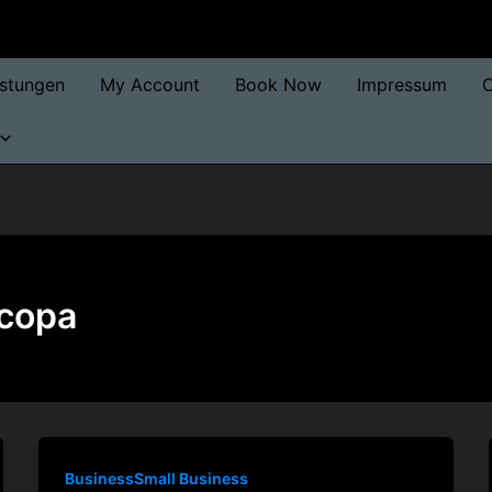
istungen
My Account
Book Now
Impressum
O
сора
BusinessSmall Business