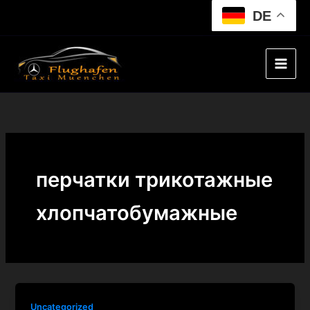
Skip
DE
to
content
перчатки трикотажные
хлопчатобумажные
Uncategorized