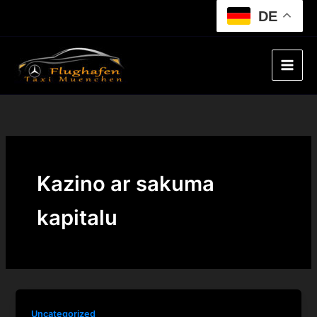
Skip
DE
to
content
Kazino ar sakuma
kapitalu
Uncategorized