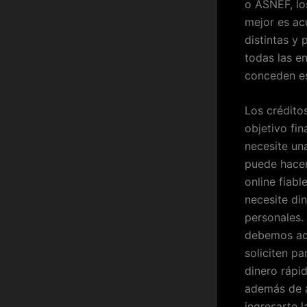
o ASNEF, lo
mejor es ac
distintas y
todas las e
conceden es
Los crédito
objetivo fi
necesite un
puede hacer 
online fiab
necesite di
personales. 
debemos acc
soliciten pa
dinero rápid
además de a
ingresarte l