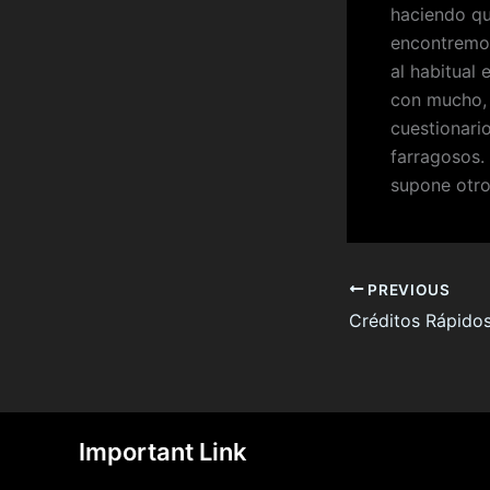
haciendo qu
encontremos 
al habitual
con mucho, 
cuestionari
farragosos. 
supone otro
PREVIOUS
Important Link