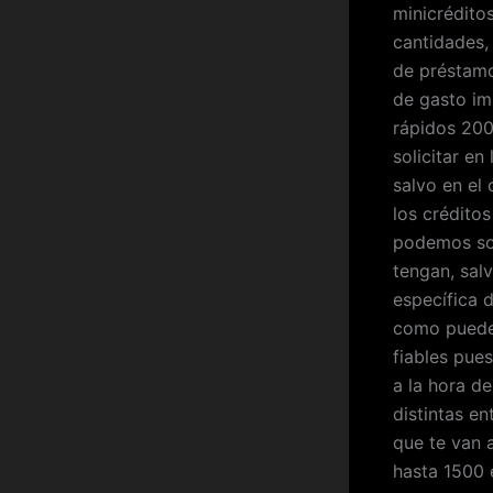
minicrédito
cantidades,
de préstamo
de gasto im
rápidos 20
solicitar en
salvo en el
los crédito
podemos sol
tengan, sal
específica 
como puede 
fiables pue
a la hora de
distintas e
que te van 
hasta 1500 