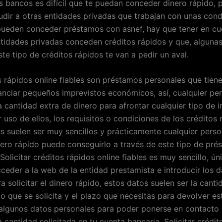
s bancos es difícil que te puedan conceder dinero rápido, p
udir a otras entidades privadas que trabajan con unas cond
 pueden conceder préstamos con asnef, hay que tener en c
ntidades privadas conceden créditos rápidos y que, algunas
te tipo de créditos rápidos te van a pedir un aval.
s rápidos online fiables son préstamos personales que tie
nanciar pequeños imprevistos económicos, así, cualquier pe
a cantidad extra de dinero para afrontar cualquier tipo de 
uso de ellos, los requisitos o condiciones de los créditos 
les suelen ser muy sencillos y prácticamente cualquier pers
nero rápido puede conseguirlo a través de este tipo de pr
Solicitar créditos rápidos online fiables es muy sencillo, ú
eder a la web de la entidad prestamista e introducir los d
ra solicitar el dinero rápido, estos datos suelen ser la cant
o que se solicita y el plazo que necesitas para devolver es
lgunos datos personales para poder ponerse en contacto 
a cantidad solicitada en tu cuenta bancaria. Solicitar crédi