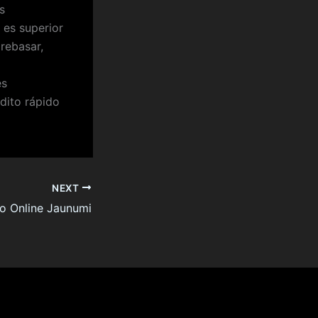
s
 es superior
 rebasar,
es
édito rápido
NEXT
o Online Jaunumi