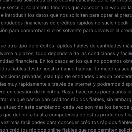
muy sencillo, solamente tenemos que acceder a la web de la
e introducir los datos que nos soliciten para optar al prés
 entidades financieras de créditos rápidos no suelen pedir
ón para comprobar si eres solvente para devolver el crédi
que otro tipo de créditos rápidos fiables de cantidades má
verse a plazos, todo dependerá de las condiciones y facil
entidad financiera. En los casos en los que no podemos obt
pidos fiables desde nuestro banco habitual lo mejor es acud
inancieras privadas, este tipo de entidades pueden concede
bles muy rápidamente a través de Internet y podremos disp
ero en cuestión de minutos. Hasta hace unos pocos años e
ntrar en qué banco dan créditos rápidos fiables, sin embarg
la situación está cambiando, cada vez son más los bancos 
es que debido a la alta competencia de estos productos fin
vez más facilidades para conceder créditos rápidos fiables
 son créditos rápidos online fiables que nos permiten solic