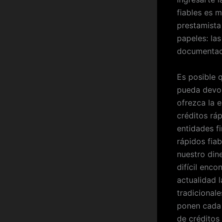
fiables es 
prestamista 
papeles: las
documentaci
Es posible 
pueda devol
ofrezca la 
créditos rá
entidades f
rápidos fia
nuestro din
difícil enco
actualidad 
tradicional
ponen cada 
de créditos