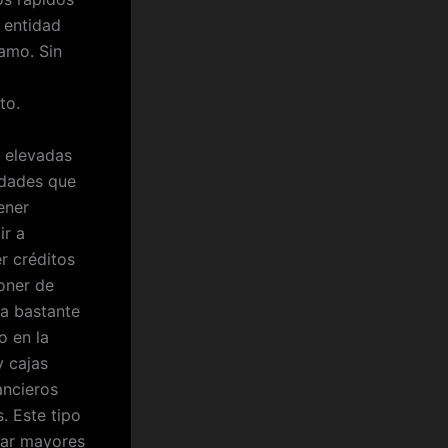
 entidad
tamo. Sin
to.
s elevadas
idades que
ener
ir a
r créditos
oner de
ra bastante
o en la
y cajas
ancieros
. Este tipo
itar mayores