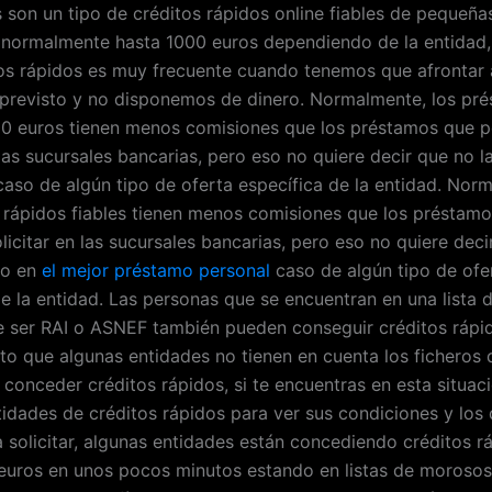
s son un tipo de créditos rápidos online fiables de pequeña
 normalmente hasta 1000 euros dependiendo de la entidad, 
s rápidos es muy frecuente cuando tenemos que afrontar 
previsto y no disponemos de dinero. Normalmente, los pr
00 euros tienen menos comisiones que los préstamos que
 las sucursales bancarias, pero eso no quiere decir que no l
 caso de algún tipo de oferta específica de la entidad. Nor
s rápidos fiables tienen menos comisiones que los préstam
icitar en las sucursales bancarias, pero eso no quiere deci
vo en
el mejor préstamo personal
caso de algún tipo de ofe
de la entidad. Las personas que se encuentran en una lista
ser RAI o ASNEF también pueden conseguir créditos rápid
sto que algunas entidades no tienen en cuenta los ficheros
 conceder créditos rápidos, si te encuentras en esta situaci
ntidades de créditos rápidos para ver sus condiciones y lo
a solicitar, algunas entidades están concediendo créditos r
euros en unos pocos minutos estando en listas de moros