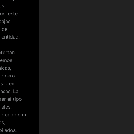
os
os, este
cajas
o de
 entidad.
ofertan
demos
icas,
 dinero
os o en
resas: La
ar el tipo
ales,
mercado son
s,
bilados,