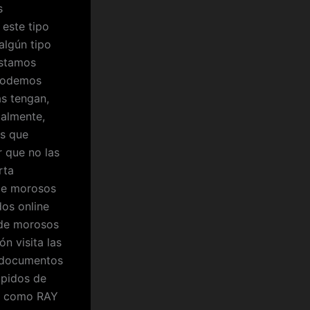
s
este tipo
algún tipo
éstamos
 podemos
as tengan,
malmente,
os que
r que no las
rta
 de morosos
os online
 de morosos
ón visita las
s documentos
ápidos de
os como RAY