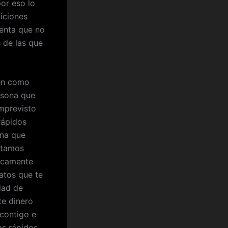
or eso lo
iciones
uenta que no
 de las que
nen como
rsona que
imprevisto
rápidos
ona que
éstamos
nicamente
atos que te
idad de
te dinero
contigo e
tos rápidos