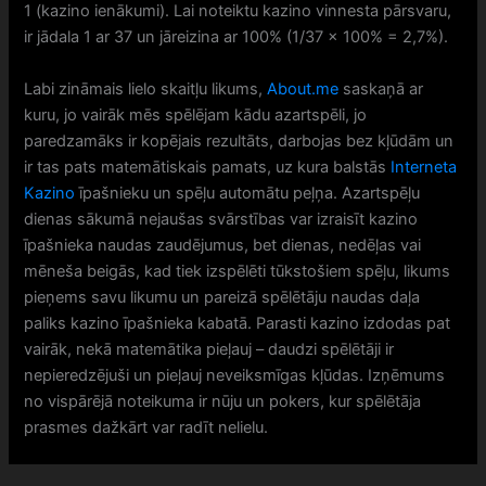
1 (kazino ienākumi). Lai noteiktu kazino vinnesta pārsvaru,
ir jādala 1 ar 37 un jāreizina ar 100% (1/37 x 100% = 2,7%).
Labi zināmais lielo skaitļu likums,
About.me
saskaņā ar
kuru, jo vairāk mēs spēlējam kādu azartspēli, jo
paredzamāks ir kopējais rezultāts, darbojas bez kļūdām un
ir tas pats matemātiskais pamats, uz kura balstās
Interneta
Kazino
īpašnieku un spēļu automātu peļņa. Azartspēļu
dienas sākumā nejaušas svārstības var izraisīt kazino
īpašnieka naudas zaudējumus, bet dienas, nedēļas vai
mēneša beigās, kad tiek izspēlēti tūkstošiem spēļu, likums
pieņems savu likumu un pareizā spēlētāju naudas daļa
paliks kazino īpašnieka kabatā. Parasti kazino izdodas pat
vairāk, nekā matemātika pieļauj – daudzi spēlētāji ir
nepieredzējuši un pieļauj neveiksmīgas kļūdas. Izņēmums
no vispārējā noteikuma ir nūju un pokers, kur spēlētāja
prasmes dažkārt var radīt nelielu.