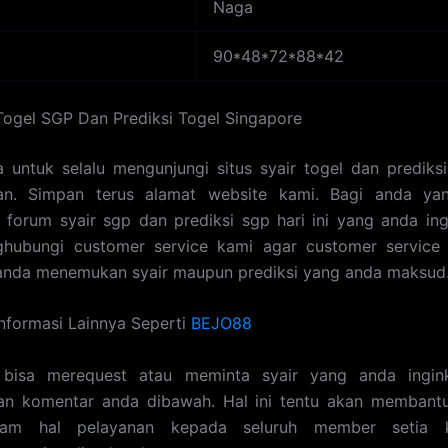
Naga
90*48*72*88*42
 Togel SGP Dan Prediksi Togel Singapore
 untuk selalu mengunjungi situs syair togel dan prediks
an. Simpan terus alamat website kami. Bagi anda yan
forum syair sgp dan prediksi sgp hari ini yang anda ing
hubungi customer service kami agar customer service
nda menemukan syair maupun prediksi yang anda maksud
nformasi Lainnya Seperti
BEJO88
 bisa merequest atau meminta syair yang anda ingin
an komentar anda dibawah. Hal ini tentu akan membantu
am hal pelayanan kepada seluruh member setia 