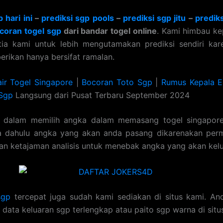
 hari ini
–
prediksi sgp pools
–
prediksi sgp jitu
–
predik
coran togel sgp
dari bandar togel online
. Kami himbau k
ia kami untuk lebih mengutamakan prediksi sendiri kare
erikan hanya bersifat ramalan.
air Togel Singapore
|
Bocoran Toto Sgp
|
Rumus Kepala E
 Sgp
Langsung dari Pusat Terbaru September 2024
ah dalam memilih angka dalam memasang togel singapore
sa dahulu angka yang akan anda pasang dikarenakan perm
 ketajaman analisis untuk menebak angka yang akan kelu
sgp
tercepat juga sudah kami sediakan di situs kami. An
ata keluaran sgp terlengkap atau paito sgp warna di situ