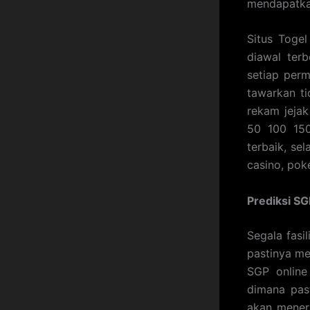
mendapatkan
Situs Toge
diawal ter
setiap per
tawarkan t
rekam jeja
50 100 150
terbaik, se
casino, pok
Prediksi SG
Segala fasi
pastinya me
SGP online
dimana past
akan mener