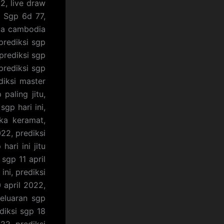
2, live draw
 Sgp 6d 77,
ata cambodia
prediksi sgp
 prediksi sgp
 prediksi sgp
diksi master
paling jitu,
gp hari ini,
gka keramat,
22, prediksi
hari ini jitu
sgp 11 april
ini, prediksi
0 april 2022,
geluaran sgp
diksi sgp 18