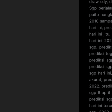
draw sdy, d
Sgp berjal
paito hongk
2010 sampai
hari ini, pr
hari ini jit
hari ini 20
sgp, predik
prediksi to
prediksi sg
prediksi sg
sgp hari ini
akurat, pre
2022, predik
sgp 6 april 
prediksi sg
hari ini te