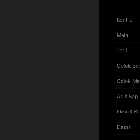
Kontrol
Main
Jadi
Colok Be
Colok Ma
As & Kop
Ekor & Ke
Dasar