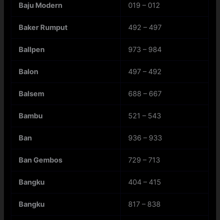
Baju Modern
019 – 012
Baker Rumput
492 – 497
Ballpen
973 – 984
Balon
497 – 492
Balsem
688 – 667
Bambu
521 – 543
Ban
936 – 933
Ban Gembos
729 – 713
Bangku
404 – 415
Bangku
817 – 838