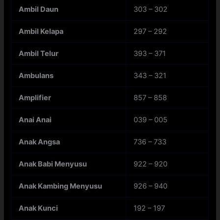
Ambil Daun
303 – 302
Ambil Kelapa
297 – 292
Ambil Telur
393 – 371
Ambulans
343 – 321
Amplifier
857 – 858
Anai Anai
039 – 005
Anak Angsa
736 – 733
Anak Babi Menyusu
922 – 920
Anak Kambing Menyusu
926 – 940
Anak Kunci
192 – 197