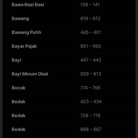
Bawa Nasi Basi
106 – 141
Bawang
619 – 612
Bawang Putih
445 – 401
Bayar Pajak
951 – 995
Bayi
447 – 442
Bayi Minum Obat
929 – 913
Becak
774 – 766
Bedak
423 – 434
Bedak
728 – 718
Bedak
888 – 867