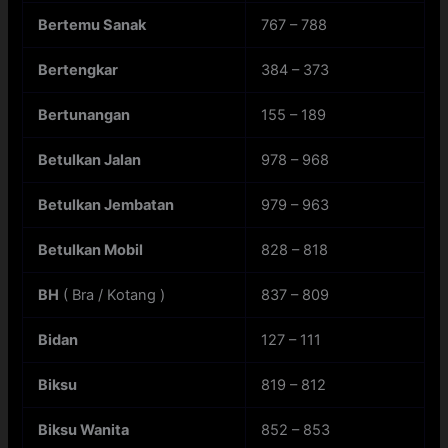
Bertemu Sanak
767 – 788
Bertengkar
384 – 373
Bertunangan
155 – 189
Betulkan Jalan
978 – 968
Betulkan Jembatan
979 – 963
Betulkan Mobil
828 – 818
BH
( Bra / Kotang )
837 – 809
Bidan
127 – 111
Biksu
819 – 812
Biksu Wanita
852 – 853