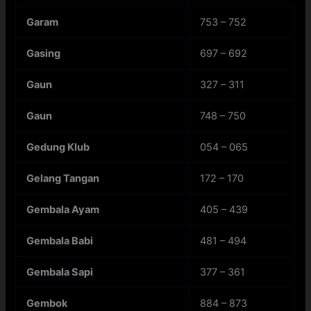
Garam
753 – 752
Gasing
697 – 692
Gaun
327 – 311
Gaun
748 – 750
Gedung Klub
054 – 065
Gelang Tangan
172 – 170
Gembala Ayam
405 – 439
Gembala Babi
481 – 494
Gembala Sapi
377 – 361
Gembok
884 – 873