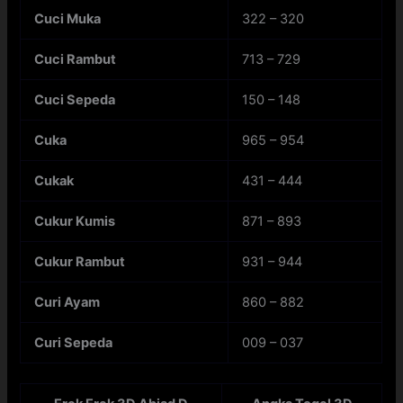
Cuci Muka
322 – 320
Cuci Rambut
713 – 729
Cuci Sepeda
150 – 148
Cuka
965 – 954
Cukak
431 – 444
Cukur Kumis
871 – 893
Cukur Rambut
931 – 944
Curi Ayam
860 – 882
Curi Sepeda
009 – 037