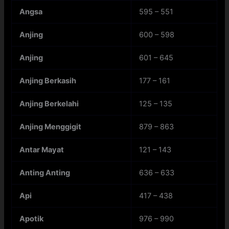
Angsa
595 – 551
Anjing
600 – 598
Anjing
601 – 645
Anjing Berkasih
177 – 161
Anjing Berkelahi
125 – 135
Anjing Menggigit
879 – 863
Antar Mayat
121 – 143
Anting Anting
636 – 633
Api
417 – 438
Apotik
976 – 990