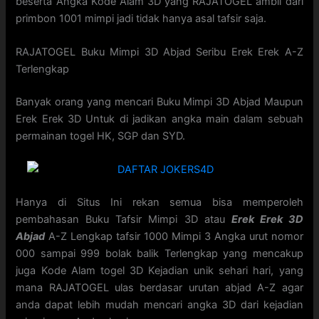
beserta Angka Kode Alam 3D yang RAJATOGEL ambil dari
primbon 1001 mimpi jadi tidak hanya asal tafsir saja.
RAJATOGEL Buku Mimpi 3D Abjad Seribu Erek Erek A-Z
Terlengkap
Banyak orang yang mencari Buku Mimpi 3D Abjad Maupun
Erek Erek 3D Untuk di jadikan angka main dalam sebuah
permainan togel HK, SGP dan SYD.
Hanya di Situs Ini rekan semua bisa memperoleh
pembahasan Buku Tafsir Mimpi 3D atau
Erek Erek 3D
Abjad
A-Z Lengkap tafsir 1000 Mimpi 3 Angka urut nomor
000 sampai 999 bolak balik Terlengkap yang mencakup
juga Kode Alam togel 3D Kejadian unik sehari hari, yang
mana RAJATOGEL ulas berdasar urutan abjad A-Z agar
anda dapat lebih mudah mencari angka 3D dari kejadian