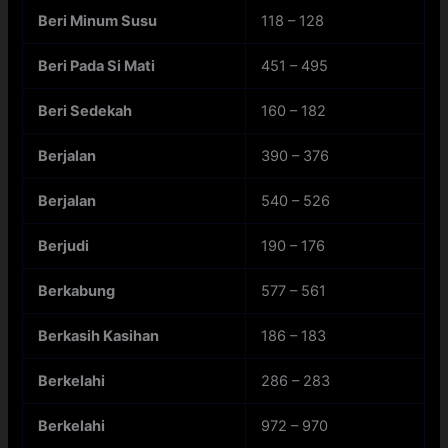
Beri Minum Susu
118 – 128
Beri Pada Si Mati
451 – 495
Beri Sedekah
160 – 182
Berjalan
390 – 376
Berjalan
540 – 526
Berjudi
190 – 176
Berkabung
577 – 561
Berkasih Kasihan
186 – 183
Berkelahi
286 – 283
Berkelahi
972 – 970