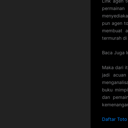
Link agen 
permainan
menyediakan
pun agen t
membuat a
termurah di
Baca Juga I
Maka dari i
jadi acuan
menganalis
buku mimpi
dan pemain
kemenangan
Daftar Toto