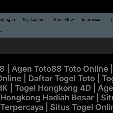
istungen
My Account
Book Now
Impressum
O
8 | Agen Toto88 Toto Online 
nline | Daftar Togel Toto | To
HK | Togel Hongkong 4D | Ag
 Hongkong Hadiah Besar | Sit
 Terpercaya | Situs Togel Onli