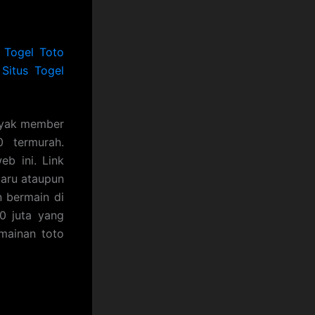
|
Togel Toto
|
Situs Togel
anyak member
 termurah.
b ini. Link
aru ataupun
 bermain di
0 juta yang
rmainan toto