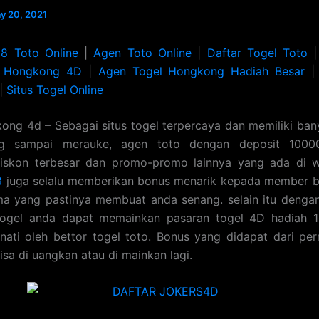
y 20, 2021
8 Toto Online
|
Agen Toto Online
|
Daftar Togel Toto
l Hongkong 4D
|
Agen Togel Hongkong Hadiah Besar
|
Situs Togel Online
ong 4d – Sebagai situs togel terpercaya dan memiliki b
ng sampai merauke, agen toto dengan deposit 10000
iskon terbesar dan promo-promo lainnya yang ada di we
8
juga selalu memberikan bonus menarik kepada member b
a yang pastinya membuat anda senang. selain itu dengan
 togel anda dapat memainkan pasaran togel 4D hadiah 1
nati oleh bettor togel toto. Bonus yang didapat dari pe
isa di uangkan atau di mainkan lagi.