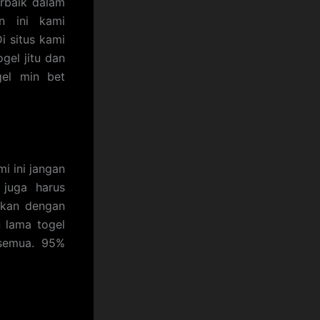
rbaik dalam
n ini kami
i situs kami
el jitu dan
el min bet
i ini jangan
 juga harus
okan dengan
 lama togel
 semua. 95%