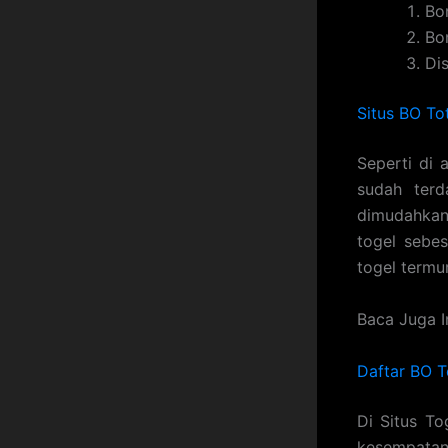
Bo
Bo
Di
Situs BO To
Seperti di 
sudah terd
dimudahkan 
togel sebes
togel termu
Baca Juga I
Daftar BO T
Di Situs T
kesempatan