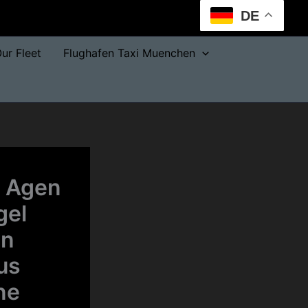
DE
ur Fleet
Flughafen Taxi Muenchen
| Agen
gel
en
us
ne