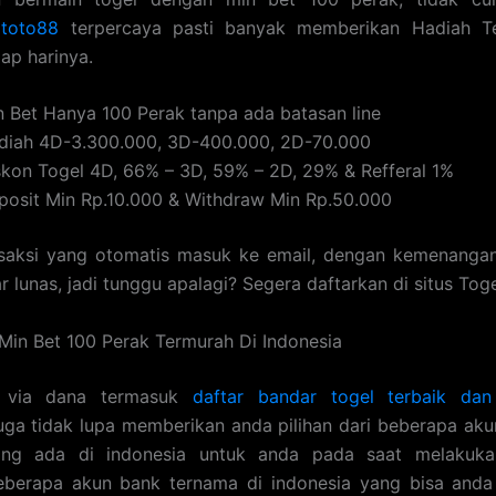
toto88
terpercaya pasti banyak memberikan Hadiah T
iap harinya.
n Bet Hanya 100 Perak tanpa ada batasan line
diah 4D-3.300.000, 3D-400.000, 2D-70.000
skon Togel 4D, 66% – 3D, 59% – 2D, 29% & Refferal 1%
posit Min Rp.10.000 & Withdraw Min Rp.50.000
saksi yang otomatis masuk ke email, dengan kemenanga
r lunas, jadi tunggu apalagi? Segera daftarkan di situs Tog
 Min Bet 100 Perak Termurah Di Indonesia
 via dana termasuk
daftar bandar togel terbaik dan
juga tidak lupa memberikan anda pilihan dari beberapa aku
ng ada di indonesia untuk anda pada saat melakukan
eberapa akun bank ternama di indonesia yang bisa anda