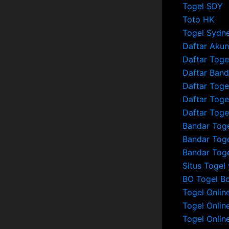
Togel SDY
Toto HK
Togel Sydn
Daftar Akun
Daftar Toge
Daftar Band
Daftar Toge
Daftar Toge
Daftar Tog
Bandar Toge
Bandar Toge
Bandar Toge
Situs Togel
BO Togel Bo
Togel Onlin
Togel Onlin
Togel Onlin