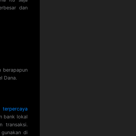
erbesar dan
n berapapun
el Dana.
 terpercaya
n bank lokal
 transaksi.
 gunakan di